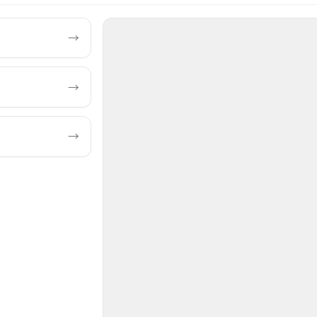
→
→
→