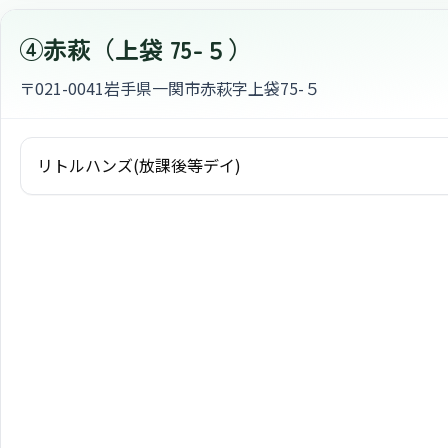
④赤萩（上袋 75-５）
〒021-0041
岩手県一関市赤萩字上袋75-５
リトルハンズ(放課後等デイ)