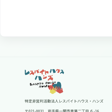
フッター
特定非営利活動法人レスパイトハウス・ハンズ
〒021-0031 岩手県一関市青葉二丁目 ６-16