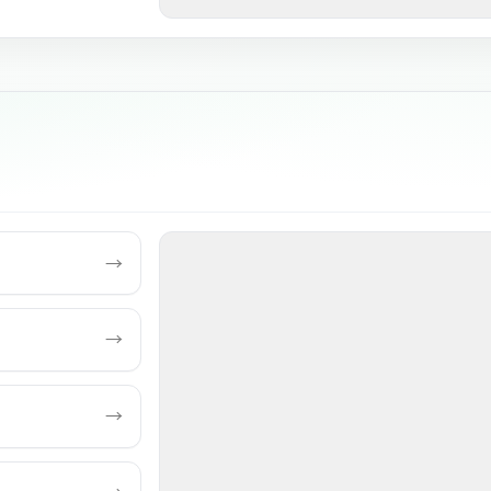
→
→
→